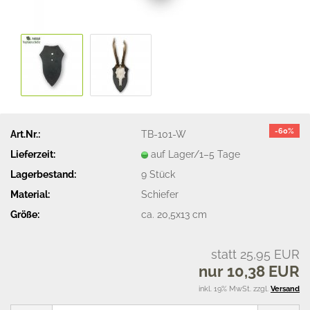
-60%
Art.Nr.:
TB-101-W
Lieferzeit:
auf Lager/1–5 Tage
Lagerbestand:
9
Stück
Material:
Schiefer
Größe:
ca. 20,5x13 cm
statt 25,95 EUR
nur 10,38 EUR
inkl. 19% MwSt. zzgl.
Versand