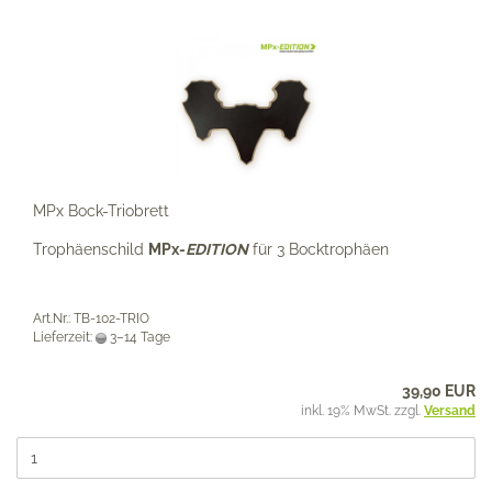
MPx Bock-Triobrett
Trophäenschild
MPx-
EDITION
für 3 Bocktrophäen
Art.Nr.: TB-102-TRIO
Lieferzeit:
3–14 Tage
39,90 EUR
inkl. 19% MwSt. zzgl.
Versand