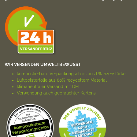
WIR VERSENDEN UMWELTBEWUSST
kompostierbare Verpackungs­chips aus Pflanzenstärke
Luftpolsterfolie aus 80% recyceltem Material
klimaneutraler Versand mit DHL
Verwendung auch gebrauchter Kartons