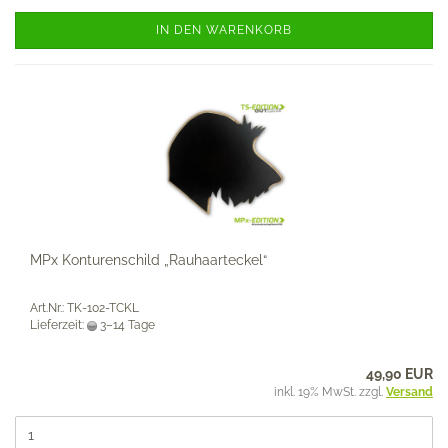
IN DEN WARENKORB
MPx Konturenschild „Rauhaarteckel“
Art.Nr.: TK-102-TCKL
Lieferzeit:
3–14 Tage
49,90 EUR
inkl. 19% MwSt. zzgl.
Versand