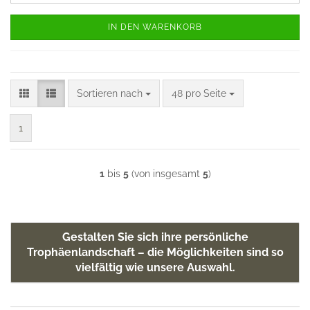
IN DEN WARENKORB
Sortieren nach
pro Seite
Sortieren nach
48 pro Seite
1
1
bis
5
(von insgesamt
5
)
Gestalten Sie sich ihre persönliche
Trophäenlandschaft – die Möglichkeiten sind so
vielfältig wie unsere Auswahl.