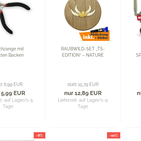
chzange mit
RAUBWILD-SET „TS-
tten Backen
EDITION“ – NATURE
S
tt 6,99 EUR
statt 15,79 EUR
 5,99 EUR
nur 12,89 EUR
n
it: auf Lager/1–5
Lieferzeit:
auf Lager/1–5
Tage
Tage
-8%
-10%