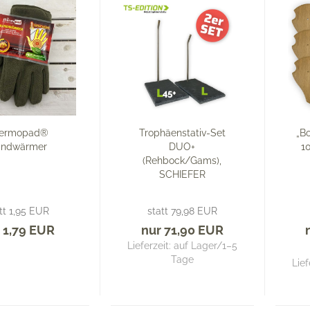
ermopad®
Trophäenstativ-Set
„B
ndwärmer
DUO+
1
(Rehbock/Gams),
SCHIEFER
tt 1,95 EUR
statt 79,98 EUR
 1,79 EUR
nur 71,90 EUR
Lieferzeit: auf Lager/1–5
Tage
Lief