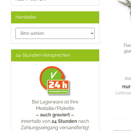
Hersteller
Fla
gla
24-Stunden-Versprechen
sta
nur
Lieferze
Bei Lagerware ist Ihre
Medaille/Plakette
– auch graviert –
innerhalb von
24 Stunden
nach
Zahlungseingang versandfertig!