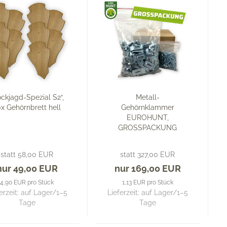
ockjagd-Spezial S2“,
Metall-
0x Gehörnbrett hell
Gehörnklammer
EUROHUNT,
GROSSPACKUNG
statt 58,00 EUR
statt 327,00 EUR
nur 49,00 EUR
nur 169,00 EUR
4,90 EUR pro Stück
1,13 EUR pro Stück
erzeit: auf Lager/1–5
Lieferzeit: auf Lager/1–5
Tage
Tage