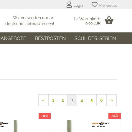
Login
Merkzettel
Wir versenden nur an
Ihr Warenkorb
deutsche Lieferadressen!
0,00 EUR
ANGEBOTE
RESTPOSTEN
SCHILDER-SERIEN
«
1
2
3
4
5
6
»
-12%
-16%