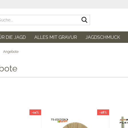
Suche...
ÜR DIE JAGD
ALLES MIT GRAVUR
JAGDSCHMUCK
»
Angebote
bote
-14%
-18%