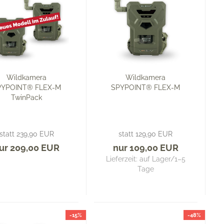
Wildkamera
Wildkamera
PYPOINT® FLEX-M
SPYPOINT® FLEX-M
TwinPack
statt 239,90 EUR
statt 129,90 EUR
ur 209,00 EUR
nur 109,00 EUR
Lieferzeit: auf Lager/1–5
Tage
-15%
-48%