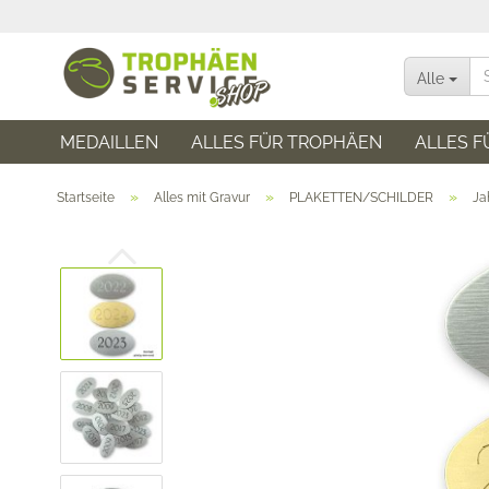
Alle
MEDAILLEN
ALLES FÜR TROPHÄEN
ALLES F
»
»
»
Startseite
Alles mit Gravur
PLAKETTEN/SCHILDER
Ja