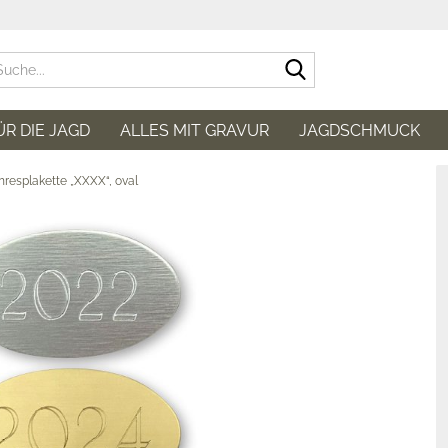
Suche...
ÜR DIE JAGD
ALLES MIT GRAVUR
JAGDSCHMUCK
hresplakette „XXXX“, oval