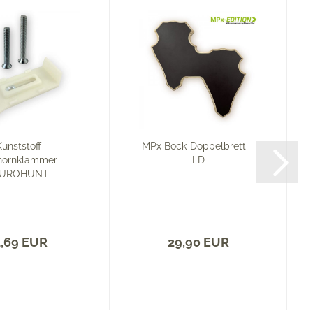
Kunststoff-
MPx Bock-Doppelbrett –
hörnklammer
LD
UROHUNT
1,69 EUR
29,90 EUR