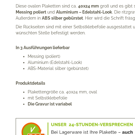
Diese ovalen Plaketten sind ca.
40x24 mm
groß und es gibt 
Messing poliert
und
Aluminium – Edelstahl-Look
. Die ritzgr
Außerdem in
ABS silber gebürstet
. Hier wird die Schrift frä
Die Rückseiten sind mit einer Selbst­klebe­folie ausgestatte
wünsch­ten Stelle befestigt werden.
In 3 Ausführungen lieferbar
Messing (poliert)
Aluminium (Edelstahl-Look)
ABS-Material silber (gebürstet)
Produktdetails
Plakettengröße ca. 40x24 mm, oval
mit Selbstklebefolie
Die Gravur ist variabel