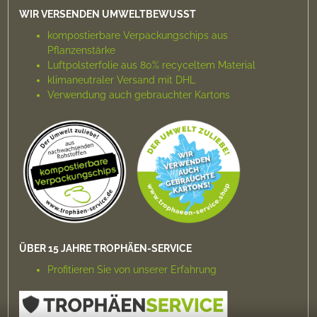
WIR VERSENDEN UMWELTBEWUSST
kompostierbare Verpackungs­chips aus
Pflanzenstärke
Luftpolsterfolie aus 80% recyceltem Material
klimaneutraler Versand mit DHL
Verwendung auch gebrauchter Kartons
ÜBER 15 JAHRE TROPHÄEN-SERVICE
Profitieren Sie von unserer Erfahrung