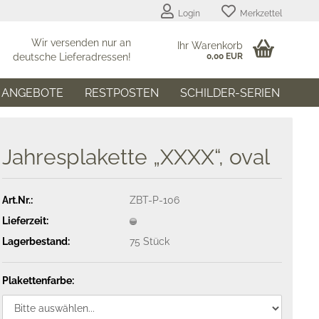
Login
Merkzettel
Wir versenden nur an
Ihr Warenkorb
deutsche Lieferadressen!
0,00 EUR
ANGEBOTE
RESTPOSTEN
SCHILDER-SERIEN
Jahresplakette „XXXX“, oval
Art.Nr.:
ZBT-P-106
Lieferzeit:
Lagerbestand:
75
Stück
Plakettenfarbe: