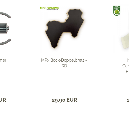
mer
MPx Bock-Doppelbrett –
RD
Ge
E
EUR
29,90 EUR