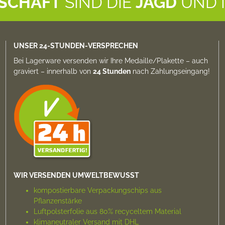
NSCHAFT
SIND DIE
JAGD
UND 
UNSER 24-STUNDEN-VERSPRECHEN
Bei Lagerware versenden wir Ihre Medaille/Plakette –
auch
graviert
– innerhalb von
24 Stunden
nach Zahlungs­eingang!
WIR VERSENDEN UMWELTBEWUSST
kompostierbare Verpackungs­chips aus
Pflanzenstärke
Luftpolsterfolie aus 80% recyceltem Material
klimaneutraler Versand mit DHL