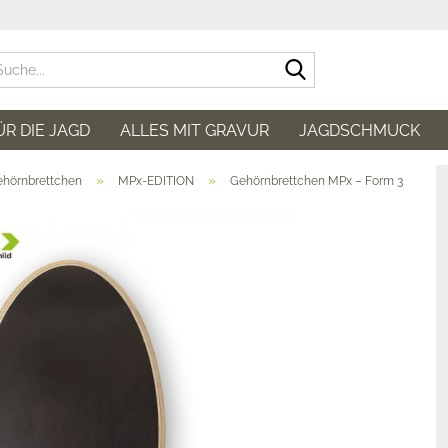
Suche...
ÜR DIE JAGD
ALLES MIT GRAVUR
JAGDSCHMUCK
»
»
hörnbrettchen
MPx-EDITION
Gehörnbrettchen MPx – Form 3