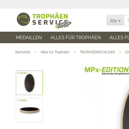
Alle
MEDAILLEN
ALLES FÜR TROPHÄEN
ALLES F
»
»
»
Startseite
Alles für Trophäen
TROPHÄENSCHILDER
Ge