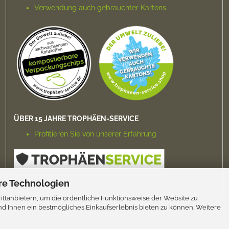
Verwendung auch gebrauchter Kartons
ÜBER 15 JAHRE TROPHÄEN-SERVICE
Profitieren Sie von unserer Erfahrung
re Technologien
ttanbietern, um die ordentliche Funktionsweise der Website zu
d Ihnen ein bestmögliches Einkaufserlebnis bieten zu können. Weitere