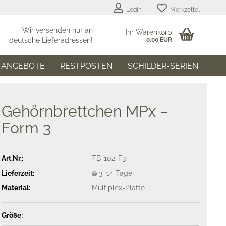
Login
Merkzettel
Wir versenden nur an
Ihr Warenkorb
deutsche Lieferadressen!
0,00 EUR
ANGEBOTE
RESTPOSTEN
SCHILDER-SERIEN
Gehörnbrettchen MPx –
Form 3
Art.Nr.:
TB-102-F3
Lieferzeit:
3–14 Tage
Material:
Multiplex-Platte
Größe: