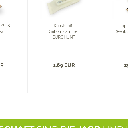
 Gr. S
Kunststoff-
Troph
Px
Gehörnklammer
(Rehb
EUROHUNT
UR
1,69 EUR
2