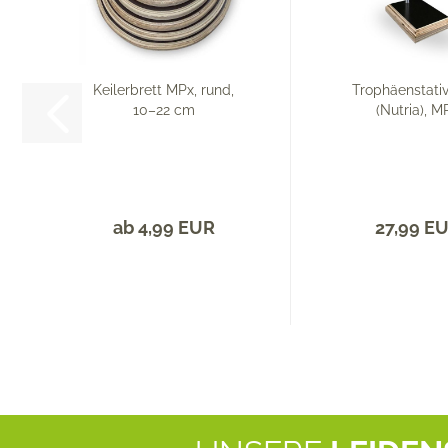
Keilerbrett MPx, rund,
Trophäenstativ
10–22 cm
(Nutria), M
ab 4,99 EUR
27,99 E