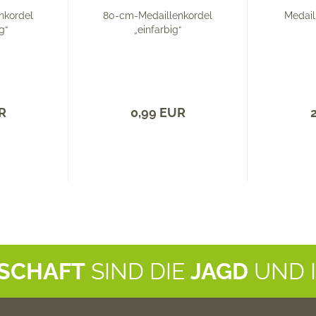
nkordel
80-cm-Medaillenkordel
Medail
g“
„einfarbig“
R
0,99 EUR
NSCHAFT
SIND DIE
JAGD
UND 