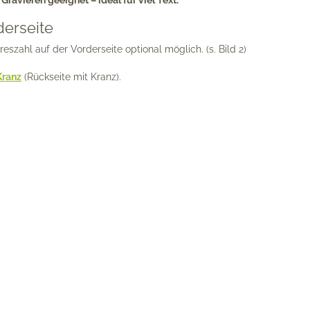
Gravieren geeignet – ideal für viel Text.
derseite
szahl auf der Vorderseite optional möglich. (s. Bild 2)
Kranz
(Rückseite mit Kranz).