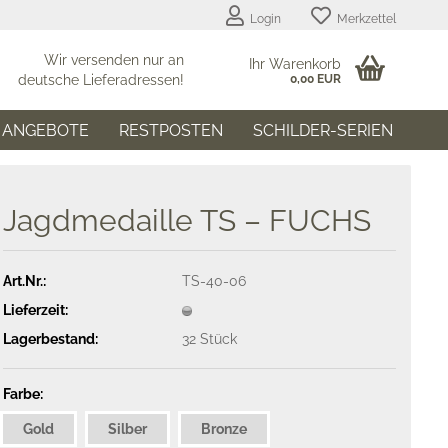
Login
Merkzettel
Wir versenden nur an
Ihr Warenkorb
deutsche Lieferadressen!
0,00 EUR
ANGEBOTE
RESTPOSTEN
SCHILDER-SERIEN
Jagdmedaille TS – FUCHS
Art.Nr.:
TS-40-06
Lieferzeit:
Lagerbestand:
32
Stück
Farbe:
Gold
Silber
Bronze