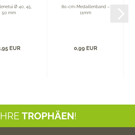
lenetui Ø 40, 45,
80-cm-Medaillenband –
50 mm
11mm
2,95 EUR
0,99 EUR
IHRE
TROPHÄEN
!