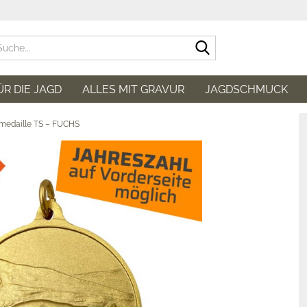
Suche...
ÜR DIE JAGD
ALLES MIT GRAVUR
JAGDSCHMUCK
medaille TS – FUCHS