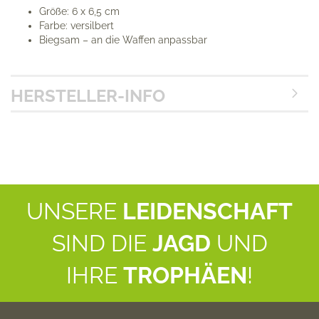
Größe: 6 x 6,5 cm
Farbe: versilbert
Biegsam – an die Waffen anpassbar
HERSTELLER-INFO
UNSERE
LEIDENSCHAFT
SIND DIE
JAGD
UND
IHRE
TROPHÄEN
!